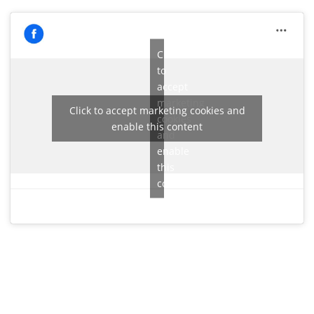
Click
to
accept
marketing
Click to accept marketing cookies and
cookies
enable this content
and
enable
this
content