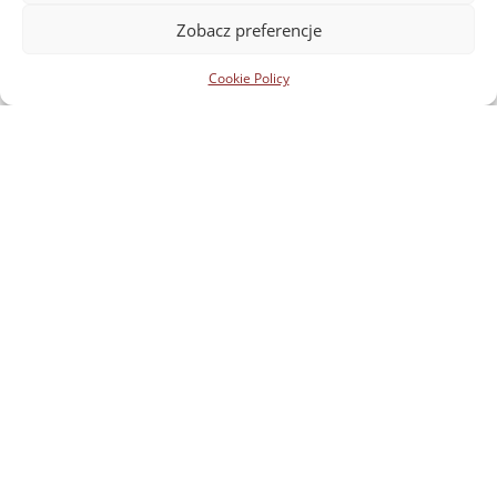
Zobacz preferencje
Cookie Policy
Chair of African
Languages and
Cultures
e-mail:
african.studies@uw.edu.pl
Faculty of Asian and African
Cultures
Hoża 69, 2nd Floor
00-682 Warsaw, Poland
Tel. (+48 22) 552 05 17
Facebook
Youtube
Instagram