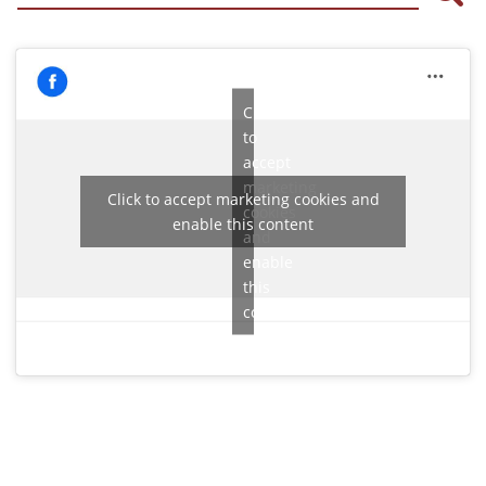
Click
to
accept
marketing
Click to accept marketing cookies and
cookies
enable this content
and
enable
this
content