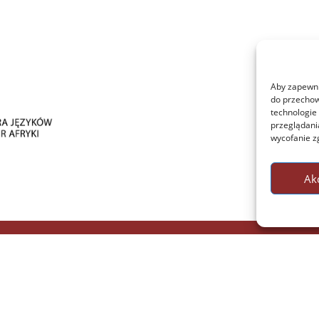
Aby zapewnić
do przechow
technologie
przeglądania
wycofanie z
Ak
Chair of African L
F