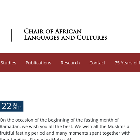
Chair of African
Languages and Cultures
 Studies
Publications
Research
Contact
75 Years of
22
03
2023
On the occasion of the beginning of the fasting month of
Ramadan, we wish you all the best. We wish all the Muslims a
fruitful fasting period and many moments spent together with
their families. Ramadan Mubarak!