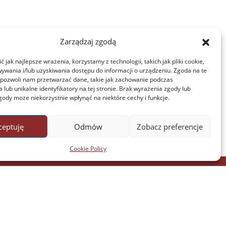
Zarządzaj zgodą
 jak najlepsze wrażenia, korzystamy z technologii, takich jak pliki cookie,
ywania i/lub uzyskiwania dostępu do informacji o urządzeniu. Zgoda na te
 pozwoli nam przetwarzać dane, takie jak zachowanie podczas
 lub unikalne identyfikatory na tej stronie. Brak wyrażenia zgody lub
gody może niekorzystnie wpłynąć na niektóre cechy i funkcje.
ceptuję
Odmów
Zobacz preferencje
Cookie Policy
anguages and Cultures
e-mail: african.studies@uw.edu.pl
aculty of Asian and African Cultures
Hoża 69, 2nd Floor