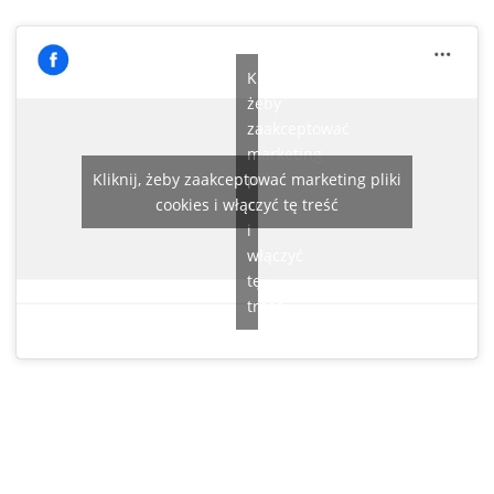
Kliknij,
żeby
zaakceptować
marketing
Kliknij, żeby zaakceptować marketing pliki
pliki
cookies i włączyć tę treść
cookies
i
włączyć
tę
treść