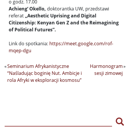
o godz. 17.00
Achieng’ Okello,
doktorantka UW, przedstawi
referat
„Aesthetic Uprising and Digital
Citizenship: Kenyan Gen Z and the Reimagining
of Political Futures”.
Link do spotkania:
https://meet.google.com/rof-
mqep-dgu
«
Seminarium Afrykanistyczne
Harmonogram
»
“Naśladując boginię Nut. Ambicje i
sesji zimowej
rola Afryki w eksploracji kosmosu”
Szu