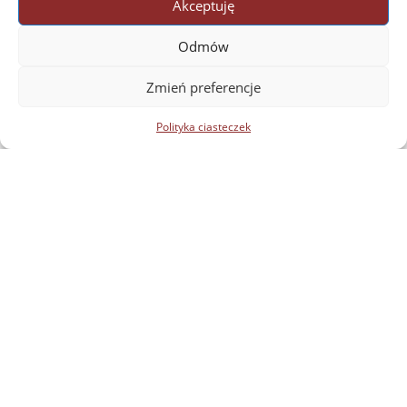
Akceptuję
Odmów
Zmień preferencje
Polityka ciasteczek
Katedra Języków i Kultur Afryki
e-mail: afrykanistyka.orient@uw.edu.pl
Wydział Kultur Azji i Afryki
Hoża 69, II piętro