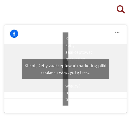
Szu
Kliknij,
żeby
zaakceptować
marketing
Kliknij, żeby zaakceptować marketing pliki
pliki
cookies i włączyć tę treść
cookies
i
włączyć
tę
treść