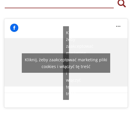
Szu
Kliknij,
żeby
zaakceptować
marketing
Kliknij, żeby zaakceptować marketing pliki
pliki
cookies i włączyć tę treść
cookies
i
włączyć
tę
treść