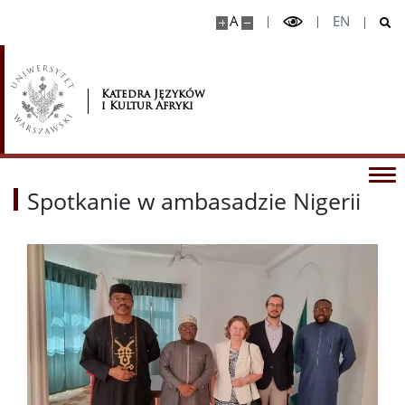
A
EN
Katedra Języków
i Kultur Afryki
Spotkanie w ambasadzie Nigerii