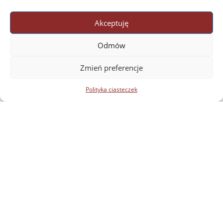
Akceptuję
Odmów
Zmień preferencje
Polityka ciasteczek
Katedra Języków i Kultur Afryki
e-mail: afrykanistyka.orient@uw.edu.pl