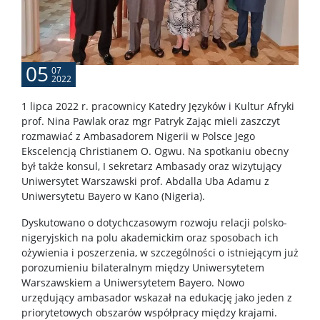
05
07
2022
1 lipca 2022 r. pracownicy Katedry Języków i Kultur Afryki
prof. Nina Pawlak oraz mgr Patryk Zając mieli zaszczyt
rozmawiać z Ambasadorem Nigerii w Polsce Jego
Ekscelencją Christianem O. Ogwu. Na spotkaniu obecny
był także konsul, I sekretarz Ambasady oraz wizytujący
Uniwersytet Warszawski prof. Abdalla Uba Adamu z
Uniwersytetu Bayero w Kano (Nigeria).
Dyskutowano o dotychczasowym rozwoju relacji polsko-
nigeryjskich na polu akademickim oraz sposobach ich
ożywienia i poszerzenia, w szczególności o istniejącym już
porozumieniu bilateralnym między Uniwersytetem
Warszawskiem a Uniwersytetem Bayero. Nowo
urzędujący ambasador wskazał na edukację jako jeden z
priorytetowych obszarów współpracy między krajami.