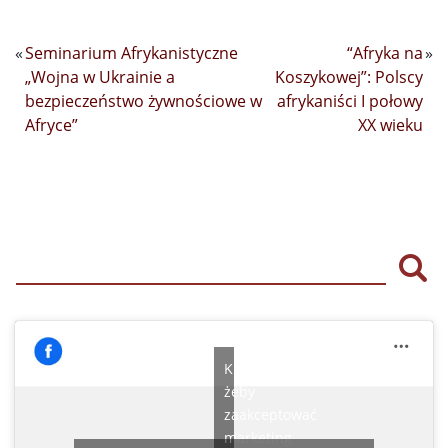
«
Seminarium Afrykanistyczne
“Afryka na
»
„Wojna w Ukrainie a
Koszykowej”: Polscy
bezpieczeństwo żywnościowe w
afrykaniści I połowy
Afryce”
XX wieku
Szu
Kliknij,
żeby
zaakceptować
marketing